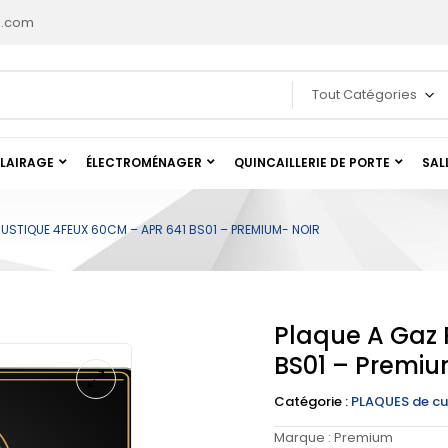
l.com
Tout Catégories
LAIRAGE
ÉLECTROMÉNAGER
QUINCAILLERIE DE PORTE
SAL
RUSTIQUE 4FEUX 60CM – APR 641 BS01 – PREMIUM- NOIR
Plaque A Gaz 
BS01 – Premiu
Catégorie :
PLAQUES de cu
Marque :
Premium