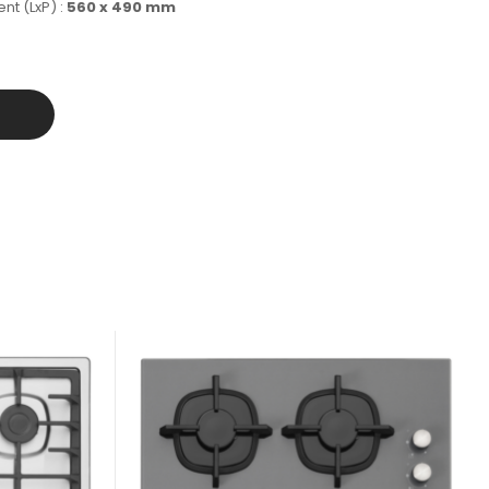
t (LxP) :
560 x 490 mm
r