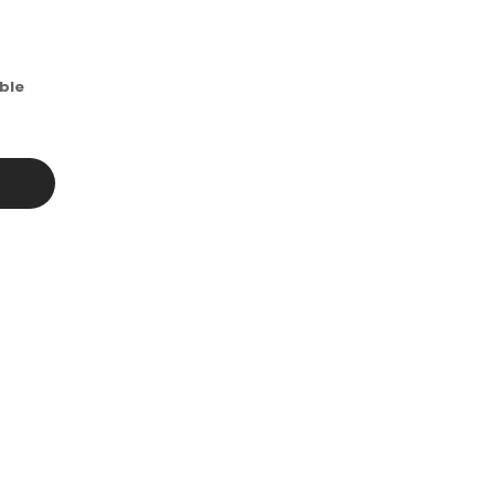
ble
r