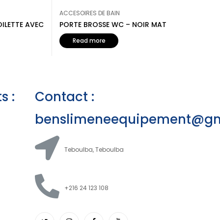
ACCESOIRES DE BAIN
OILETTE AVEC
PORTE BROSSE WC – NOIR MAT
Read more
s :
Contact :
benslimeneequipement@gm
Teboulba, Teboulba
+216 24 123 108