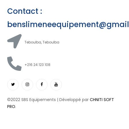
Contact :
benslimeneequipement@gmai
Teboulba, Teboulba
+216 24 123 108
©2022 SBS Equipements | Développé par
CHNITI SOFT
PRO
.