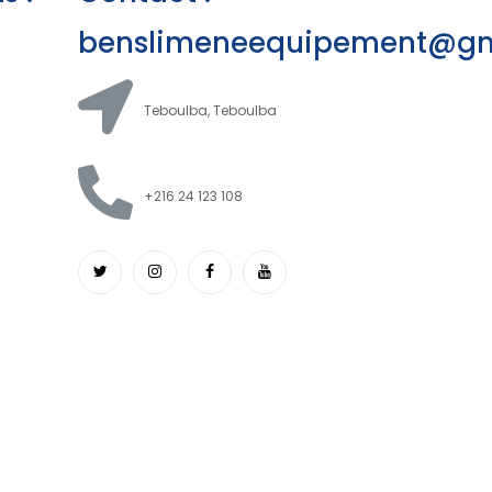
benslimeneequipement@gm
Teboulba, Teboulba
+216 24 123 108