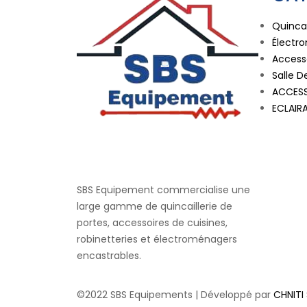
Quincai
Électr
Accesso
Salle D
ACCESS
ECLAIR
SBS Equipement commercialise une
large gamme de quincaillerie de
portes, accessoires de cuisines,
robinetteries et électroménagers
encastrables.
©2022 SBS Equipements | Développé par
CHNITI