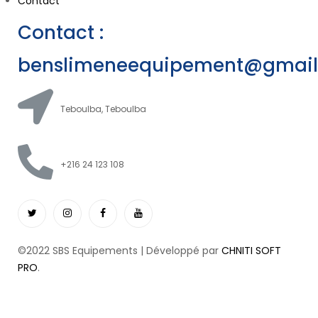
Contact
Contact :
benslimeneequipement@gmai
Teboulba, Teboulba
+216 24 123 108
©2022 SBS Equipements | Développé par
CHNITI SOFT
PRO
.