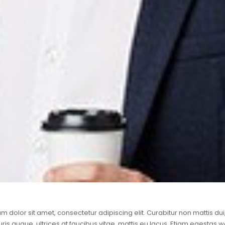
m dolor sit amet, consectetur adipiscing elit. Curabitur non mattis du
is augue, ultrices at faucibus vitae, mattis eu lacus. Etiam egestas w