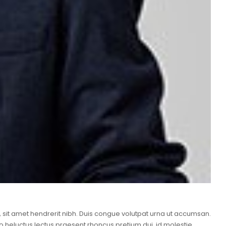
i, sit amet hendrerit nibh. Duis congue volutpat urna ut accumsan.
o heluctus lectus praesent rhoncus pretium dui, id molestie