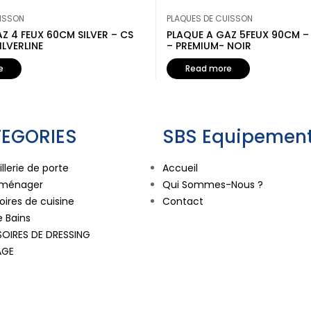
UISSON
PLAQUES DE CUISSON
Z 4 FEUX 60CM SILVER – CS
PLAQUE A GAZ 5FEUX 90CM – 
ILVERLINE
– PREMIUM- NOIR
e
Read more
EGORIES
SBS Equipement
llerie de porte
Accueil
oménager
Qui Sommes-Nous ?
ires de cuisine
Contact
e Bains
OIRES DE DRESSING
AGE