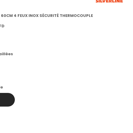
E 60CM 4 FEUX INOX SÉCURITÉ THERMOCOUPLE
FD
aillées
le
r