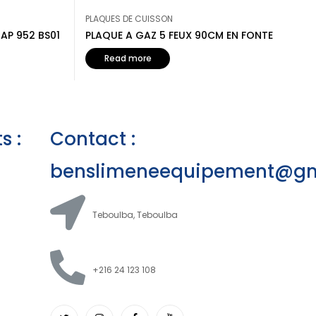
PLAQUES DE CUISSON
AP 952 BS01
PLAQUE A GAZ 5 FEUX 90CM EN FONTE
Read more
s :
Contact :
benslimeneequipement@gm
Teboulba, Teboulba
+216 24 123 108