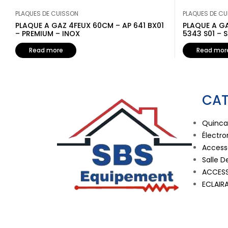
PLAQUES DE CUISSON
PLAQUES DE C
PLAQUE A GAZ 4FEUX 60CM – AP 641 BX01
PLAQUE A GA
– PREMIUM – INOX
5343 S01 – S
Read more
Read mor
CAT
Quincai
Électr
Accesso
Salle D
ACCESS
ECLAIR