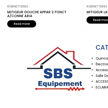
ROBINETTERIES
ROBINETTERIES
MITIGEUR DOUCHE APPAR 2 FONCT
MITIGEUR L
A/CONNE ARIA
Read mor
Read more
CAT
Quincai
Électr
Accesso
Salle D
ACCESS
ECLAIR