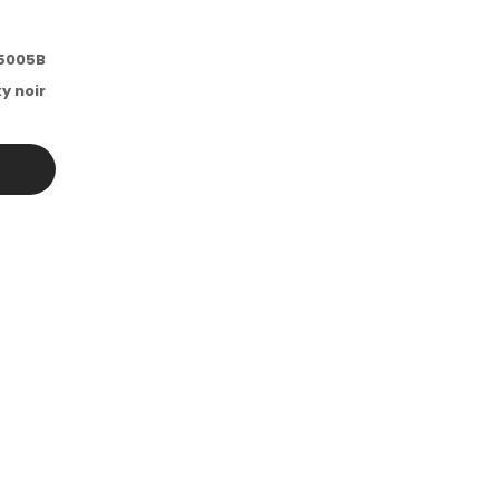
85005B
y noir
r