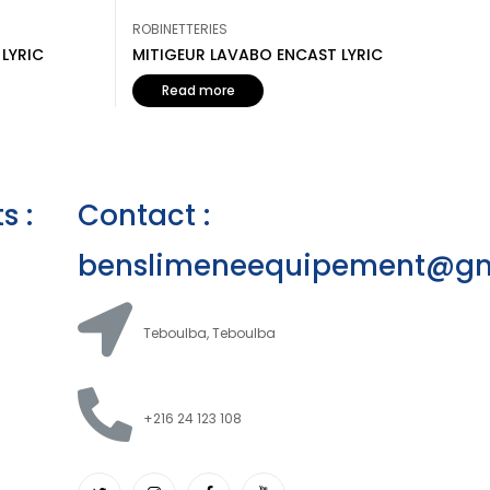
ROBINETTERIES
LYRIC
MITIGEUR LAVABO ENCAST LYRIC
Read more
s :
Contact :
benslimeneequipement@gm
Teboulba, Teboulba
+216 24 123 108