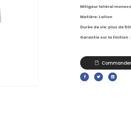
Mitigeur latéral monoc
Matière: Laiton
Durée de vie: plus de 5
Garantie sur la finition :
Commande