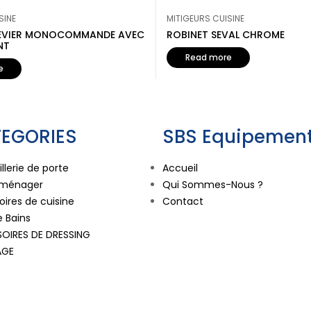
SINE
MITIGEURS CUISINE
’ÉVIER MONOCOMMANDE AVEC
ROBINET SEVAL CHROME
NT
Read more
e
EGORIES
SBS Equipement
llerie de porte
Accueil
oménager
Qui Sommes-Nous ?
ires de cuisine
Contact
e Bains
OIRES DE DRESSING
AGE