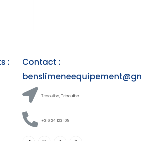
s :
Contact :
benslimeneequipement@gm
Teboulba, Teboulba
+216 24 123 108