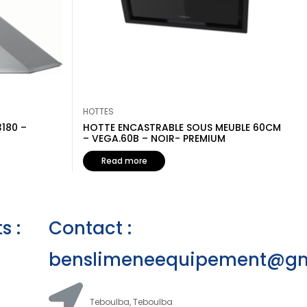
HOTTES
180 –
HOTTE ENCASTRABLE SOUS MEUBLE 60CM
– VEGA.60B – NOIR- PREMIUM
Read more
s :
Contact :
benslimeneequipement@gm
Teboulba, Teboulba