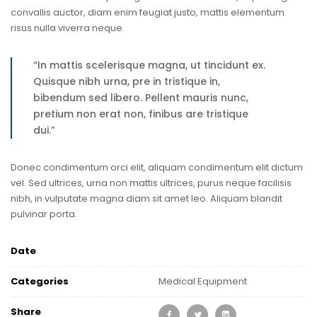
convallis auctor, diam enim feugiat justo, mattis elementum
risus nulla viverra neque.
“In mattis scelerisque magna, ut tincidunt ex.
Quisque nibh urna, pre in tristique in,
bibendum sed libero. Pellent mauris nunc,
pretium non erat non, finibus are tristique
dui.”
Donec condimentum orci elit, aliquam condimentum elit dictum
vel. Sed ultrices, urna non mattis ultrices, purus neque facilisis
nibh, in vulputate magna diam sit amet leo. Aliquam blandit
pulvinar porta.
Date
Categories
Medical Equipment
Share