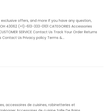
o exclusive offers, and more If you have any question,
OH 43062 (+1)-613-333-0101 CATEGORIES Accessories
STOMER SERVICE Contact Us Track Your Order Returns
 Contact Us Privacy policy Terms &...
, accessoires de cuisines, robinetteries et
ménager Accessoires de cuisine Salle De Bains