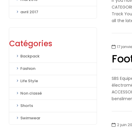
If you ha
CATEGORI
avril 2017
Track You
all the la
Catégories
17 janvi
Foo
Backpack
Fashion
SBS Equip
Life Style
électromé
ACCESSOIR
Non classé
benslimen
Shorts
Swimwear
2 juin 2