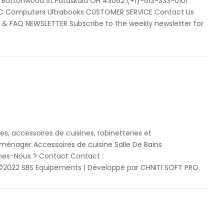
 Buttonwood St.Pataskala OH 43062 (+1)-613-333-0101
 Computers Ultrabooks CUSTOMER SERVICE Contact Us
p & FAQ NEWSLETTER Subscribe to the weekly newsletter for
, accessoires de cuisines, robinetteries et
ménager Accessoires de cuisine Salle De Bains
mes-Nous ? Contact Contact :
2022 SBS Equipements | Développé par CHNITI SOFT PRO.