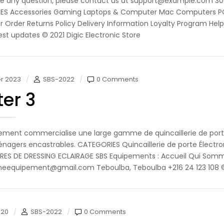
ve any question, please contact us at support@example.com 30
ES Accessories Gaming Laptops & Computer Mac Computers PC
r Order Returns Policy Delivery Information Loyalty Program Hel
test updates © 2021 Digic Electronic Store
er 2023
SBS-2022
0 Comments
ter 3
ement commercialise une large gamme de quincaillerie de portes
nagers encastrables. CATEGORIES Quincaillerie de porte Électro
ES DE DRESSING ECLAIRAGE SBS Equipements : Accueil Qui Som
eequipement@gmail.com Teboulba, Teboulba +216 24 123 108 ©
020
SBS-2022
0 Comments