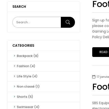
Foo
SEARCH
Sign up fo
please co
Gaming L
Policy De
CATEGORIES
READ
Backpack
(8)
Fashion
(4)
Life Style
(4)
17 janvi
Foot
Non classé
(1)
Shorts
(5)
SBS Equip
Swimwear
(4)
électromé