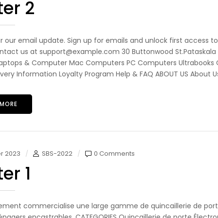
ter 2
r our email update. Sign up for emails and unlock first access t
ntact us at support@example.com 30 Buttonwood St.Pataskala 
aptops & Computer Mac Computers PC Computers Ultrabooks CU
livery Information Loyalty Program Help & FAQ ABOUT US About Us
 MORE
er 2023
SBS-2022
0 Comments
er 1
ement commercialise une large gamme de quincaillerie de portes
nagers encastrables. CATEGORIES Quincaillerie de porte Électro